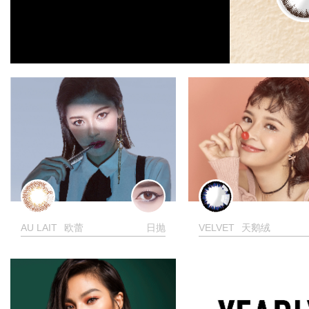
AU LAIT
欧蕾
日抛
VELVET
天鹅绒